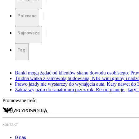
Polecane
Najnowsze
Tagi
Banki mogą żądać od klientów skanu dowodu osobistego. Praw
Trudna walka z samowolą budowlaną. NIK wini gminy i nadzór
Prawo jazdy nie wystarczy do wynajęcia auta. Kary nawet do 30
Zakaz wyjazdu do sanatorium przez rok. Resort planuje „kary”
Promowane treści
KONTAKT
O nas