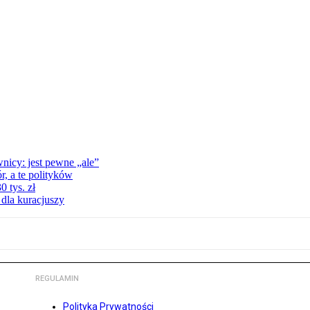
nicy: jest pewne „ale”
, a te polityków
 tys. zł
 dla kuracjuszy
REGULAMIN
Polityka Prywatności