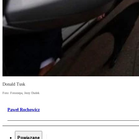
Donald Tusk
Foto: Fotorzepa, Jerzy Dudek
Paweł Rochowicz
Powiązane