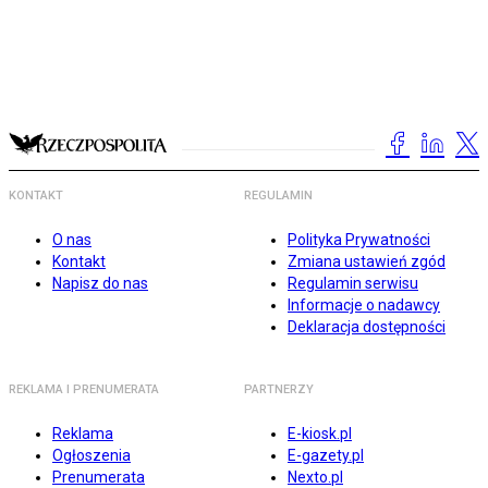
KONTAKT
REGULAMIN
O nas
Polityka Prywatności
Kontakt
Zmiana ustawień zgód
Napisz do nas
Regulamin serwisu
Informacje o nadawcy
Deklaracja dostępności
REKLAMA I PRENUMERATA
PARTNERZY
Reklama
E-kiosk.pl
Ogłoszenia
E-gazety.pl
Prenumerata
Nexto.pl