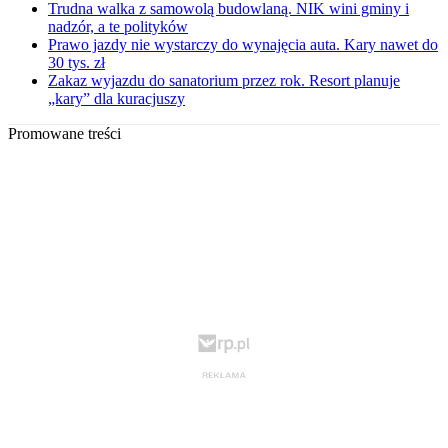
Trudna walka z samowolą budowlaną. NIK wini gminy i
nadzór, a te polityków
Prawo jazdy nie wystarczy do wynajęcia auta. Kary nawet do
30 tys. zł
Zakaz wyjazdu do sanatorium przez rok. Resort planuje
„kary” dla kuracjuszy
Promowane treści