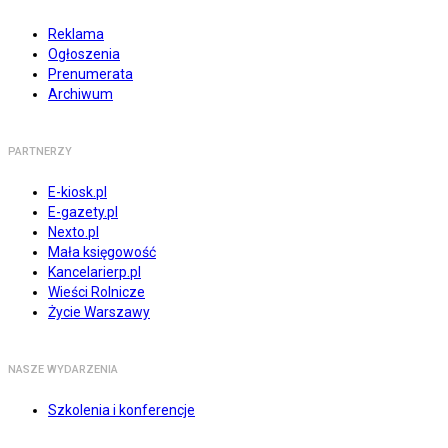
Reklama
Ogłoszenia
Prenumerata
Archiwum
PARTNERZY
E-kiosk.pl
E-gazety.pl
Nexto.pl
Mała księgowość
Kancelarierp.pl
Wieści Rolnicze
Życie Warszawy
NASZE WYDARZENIA
Szkolenia i konferencje