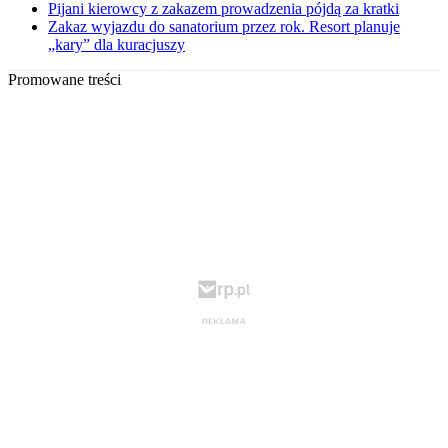
Pijani kierowcy z zakazem prowadzenia pójdą za kratki
Zakaz wyjazdu do sanatorium przez rok. Resort planuje
„kary” dla kuracjuszy
Promowane treści