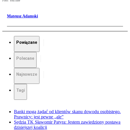
Foto: YouTube
Mateusz Adamski
Powiązane
Polecane
Najnowsze
Tagi
Banki mogą żądać od klientów skanu dowodu osobistego.
Prawnicy: jest pewne „ale”
Sędzia TK Sławomir Patyra: Jestem zawiedziony postawą
dzisiejszej koalicji