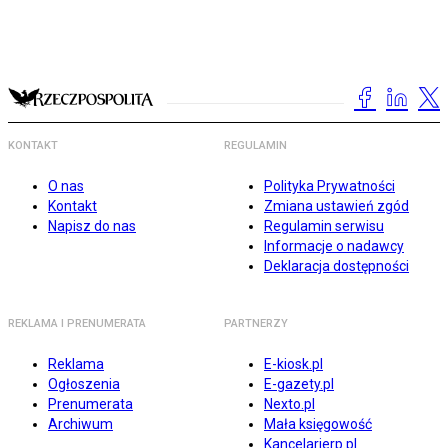
KONTAKT
REGULAMIN
O nas
Polityka Prywatności
Kontakt
Zmiana ustawień zgód
Napisz do nas
Regulamin serwisu
Informacje o nadawcy
Deklaracja dostępności
REKLAMA I PRENUMERATA
PARTNERZY
Reklama
E-kiosk.pl
Ogłoszenia
E-gazety.pl
Prenumerata
Nexto.pl
Archiwum
Mała księgowość
Kancelarierp.pl