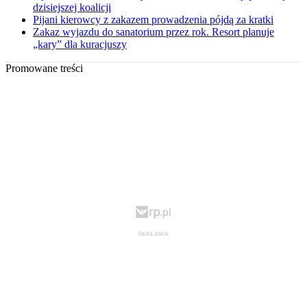
dzisiejszej koalicji
Pijani kierowcy z zakazem prowadzenia pójdą za kratki
Zakaz wyjazdu do sanatorium przez rok. Resort planuje
„kary” dla kuracjuszy
Promowane treści