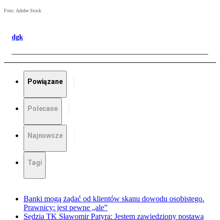
Foto: Adobe Stock
dgk
Powiązane
Polecane
Najnowsze
Tagi
Banki mogą żądać od klientów skanu dowodu osobistego.
Prawnicy: jest pewne „ale”
Sędzia TK Sławomir Patyra: Jestem zawiedziony postawą