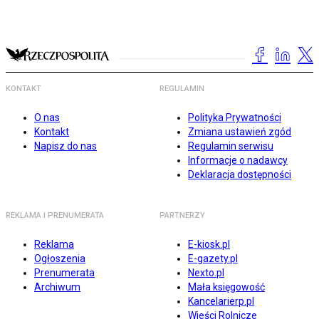
KONTAKT
REGULAMIN
O nas
Polityka Prywatności
Kontakt
Zmiana ustawień zgód
Napisz do nas
Regulamin serwisu
Informacje o nadawcy
Deklaracja dostępności
REKLAMA I PRENUMERATA
PARTNERZY
Reklama
E-kiosk.pl
Ogłoszenia
E-gazety.pl
Prenumerata
Nexto.pl
Archiwum
Mała księgowość
Kancelarierp.pl
Wieści Rolnicze