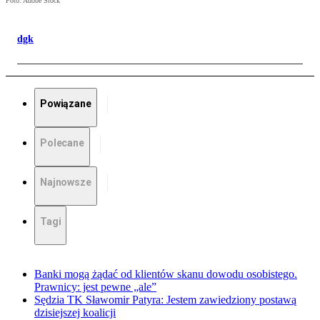
Foto: Adobe Stock
dgk
Powiązane
Polecane
Najnowsze
Tagi
Banki mogą żądać od klientów skanu dowodu osobistego.
Prawnicy: jest pewne „ale”
Sędzia TK Sławomir Patyra: Jestem zawiedziony postawą
dzisiejszej koalicji