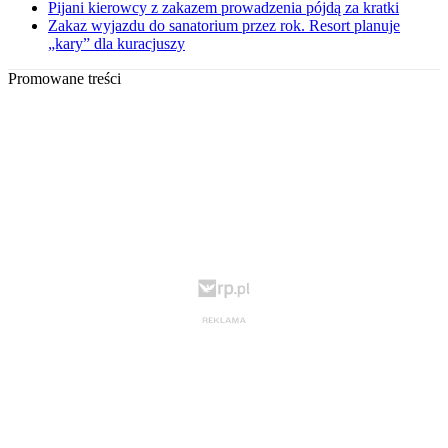
Pijani kierowcy z zakazem prowadzenia pójdą za kratki
Zakaz wyjazdu do sanatorium przez rok. Resort planuje
„kary” dla kuracjuszy
Promowane treści