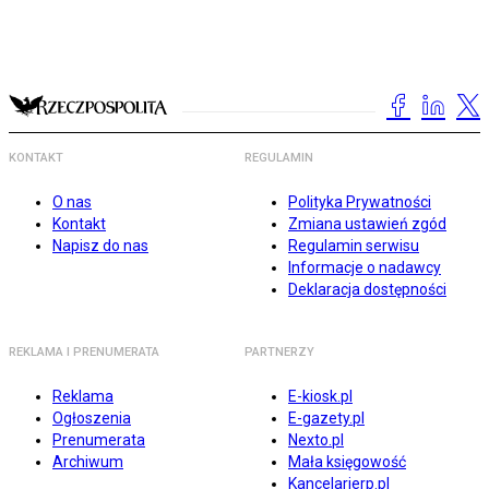
KONTAKT
REGULAMIN
O nas
Polityka Prywatności
Kontakt
Zmiana ustawień zgód
Napisz do nas
Regulamin serwisu
Informacje o nadawcy
Deklaracja dostępności
REKLAMA I PRENUMERATA
PARTNERZY
Reklama
E-kiosk.pl
Ogłoszenia
E-gazety.pl
Prenumerata
Nexto.pl
Archiwum
Mała księgowość
Kancelarierp.pl