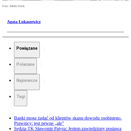
Foto: Adobe Stock
Agata Łukaszewicz
Powiązane
Polecane
Najnowsze
Tagi
Banki mogą żądać od klientów skanu dowodu osobistego.
Prawnicy: jest pewne „ale”
Sędzia TK Sławomir Patyra: Jestem zawiedziony postawą