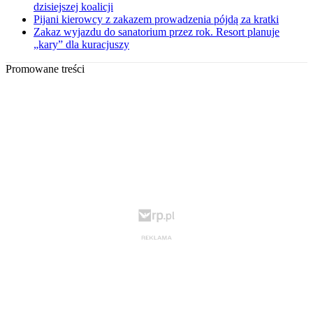
dzisiejszej koalicji
Pijani kierowcy z zakazem prowadzenia pójdą za kratki
Zakaz wyjazdu do sanatorium przez rok. Resort planuje
„kary” dla kuracjuszy
Promowane treści