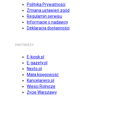
Polityka Prywatności
Zmiana ustawień zgód
Regulamin serwisu
Informacje o nadawcy
Deklaracja dostępności
PARTNERZY
E-kiosk.pl
E-gazety.pl
Nexto.pl
Mała księgowość
Kancelarierp.pl
Wieści Rolnicze
Życie Warszawy