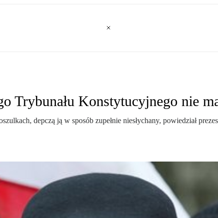
ego Trybunału Konstytucyjnego nie m
na koszulkach, depczą ją w sposób zupełnie niesłychany, powiedział pr