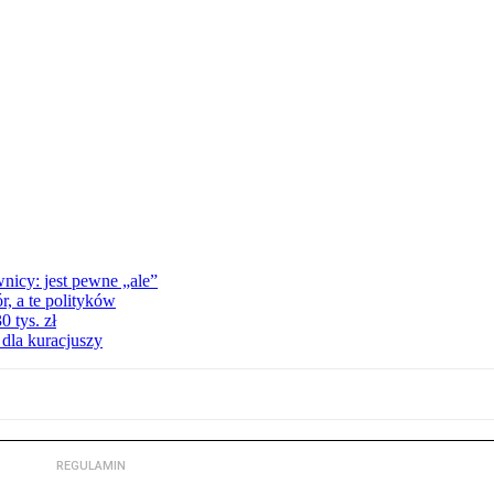
nicy: jest pewne „ale”
, a te polityków
 tys. zł
 dla kuracjuszy
REGULAMIN