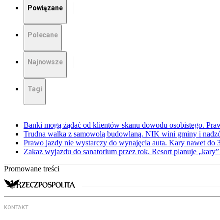
Powiązane
Polecane
Najnowsze
Tagi
Banki mogą żądać od klientów skanu dowodu osobistego. Praw
Trudna walka z samowolą budowlaną. NIK wini gminy i nadzór
Prawo jazdy nie wystarczy do wynajęcia auta. Kary nawet do 30
Zakaz wyjazdu do sanatorium przez rok. Resort planuje „kary”
Promowane treści
KONTAKT