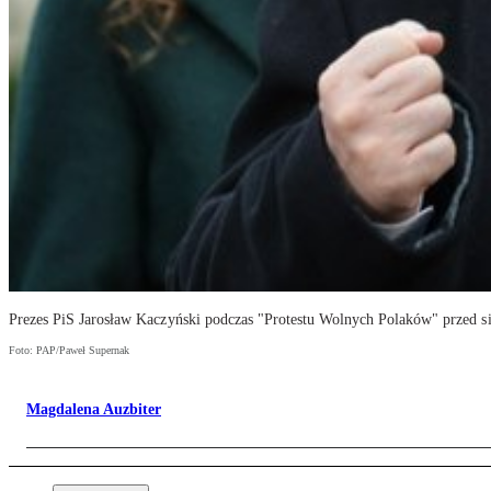
Prezes PiS Jarosław Kaczyński podczas "Protestu Wolnych Polaków" przed 
Foto: PAP/Paweł Supernak
Magdalena Auzbiter