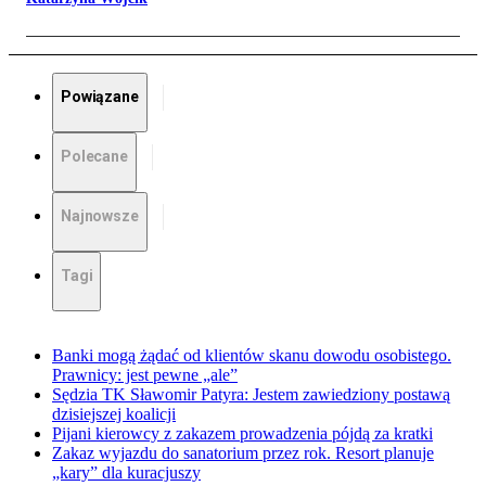
Powiązane
Polecane
Najnowsze
Tagi
Banki mogą żądać od klientów skanu dowodu osobistego.
Prawnicy: jest pewne „ale”
Sędzia TK Sławomir Patyra: Jestem zawiedziony postawą
dzisiejszej koalicji
Pijani kierowcy z zakazem prowadzenia pójdą za kratki
Zakaz wyjazdu do sanatorium przez rok. Resort planuje
„kary” dla kuracjuszy