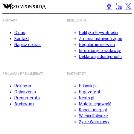
KONTAKT
REGULAMIN
O nas
Polityka Prywatności
Kontakt
Zmiana ustawień zgód
Napisz do nas
Regulamin serwisu
Informacje o nadawcy
Deklaracja dostępności
REKLAMA I PRENUMERATA
PARTNERZY
Reklama
E-kiosk.pl
Ogłoszenia
E-gazety.pl
Prenumerata
Nexto.pl
Archiwum
Mała księgowość
Kancelarierp.pl
Wieści Rolnicze
Życie Warszawy