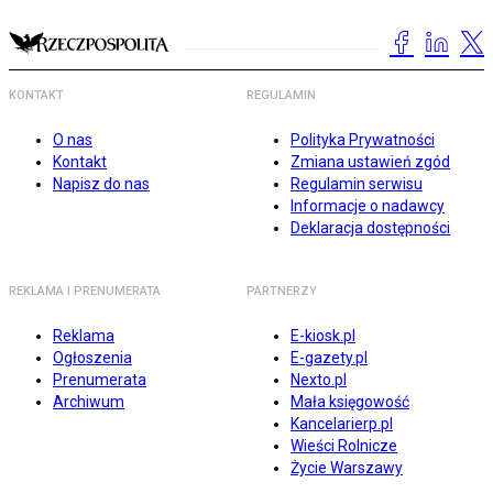
KONTAKT
REGULAMIN
O nas
Polityka Prywatności
Kontakt
Zmiana ustawień zgód
Napisz do nas
Regulamin serwisu
Informacje o nadawcy
Deklaracja dostępności
REKLAMA I PRENUMERATA
PARTNERZY
Reklama
E-kiosk.pl
Ogłoszenia
E-gazety.pl
Prenumerata
Nexto.pl
Archiwum
Mała księgowość
Kancelarierp.pl
Wieści Rolnicze
Życie Warszawy