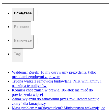
Powiązane
Polecane
Najnowsze
Tagi
Waldemar Żurek: To my ogrywamy prezydenta, tylko
metodami zgodnymi z prawem
Trudna walka z samowolą budowlaną. NIK wini gminy i
nadzór, a te polityków
Komisja chce zmian w prawie. 10-latek ma mieć do
powiedzenia więcej
Zakaz wyjazdu do sanatorium przez rok. Resort planuje
„kary” dla kuracjuszy
Masz problem z mObywatelem? Ministerstwo wskazuje, co