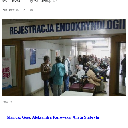
świadczyć usługi za pieniądze
Publikacja:
06.01.2010 00:51
Foto: ROL
Mariusz Goss
,
Aleksandra Kurowska
,
Aneta Stabryła