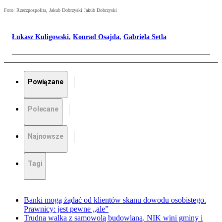
Foto: Rzeczpospolita, Jakub Dobrzyski Jakub Dobrzyski
Łukasz Kuligowski
,
Konrad Osajda
,
Gabriela Setla
Powiązane
Polecane
Najnowsze
Tagi
Banki mogą żądać od klientów skanu dowodu osobistego.
Prawnicy: jest pewne „ale”
Trudna walka z samowolą budowlaną. NIK wini gminy i