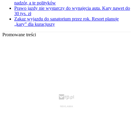
nadzór, a te polityków
Prawo jazdy nie wystarczy do wynajęcia auta. Kary nawet do
30 tys. zł
Zakaz wyjazdu do sanatorium przez rok. Resort planuje
„kary” dla kuracjuszy
Promowane treści