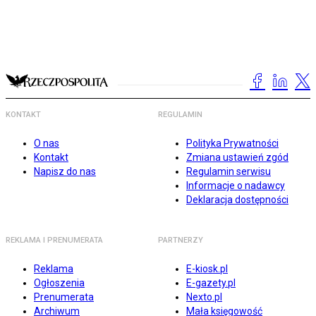
KONTAKT
REGULAMIN
O nas
Polityka Prywatności
Kontakt
Zmiana ustawień zgód
Napisz do nas
Regulamin serwisu
Informacje o nadawcy
Deklaracja dostępności
REKLAMA I PRENUMERATA
PARTNERZY
Reklama
E-kiosk.pl
Ogłoszenia
E-gazety.pl
Prenumerata
Nexto.pl
Archiwum
Mała księgowość