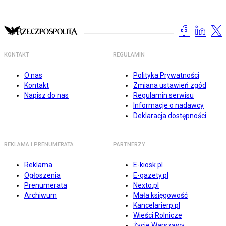
KONTAKT
REGULAMIN
O nas
Polityka Prywatności
Kontakt
Zmiana ustawień zgód
Napisz do nas
Regulamin serwisu
Informacje o nadawcy
Deklaracja dostępności
REKLAMA I PRENUMERATA
PARTNERZY
Reklama
E-kiosk.pl
Ogłoszenia
E-gazety.pl
Prenumerata
Nexto.pl
Archiwum
Mała księgowość
Kancelarierp.pl
Wieści Rolnicze
Życie Warszawy