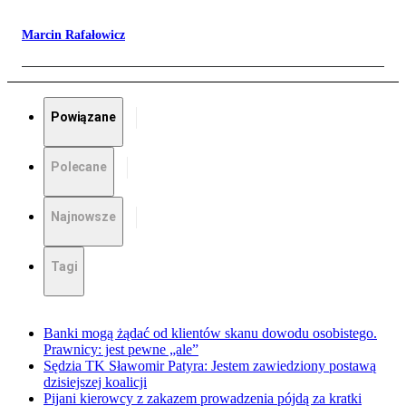
Marcin Rafałowicz
Powiązane
Polecane
Najnowsze
Tagi
Banki mogą żądać od klientów skanu dowodu osobistego.
Prawnicy: jest pewne „ale”
Sędzia TK Sławomir Patyra: Jestem zawiedziony postawą
dzisiejszej koalicji
Pijani kierowcy z zakazem prowadzenia pójdą za kratki