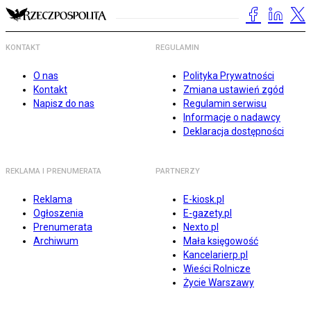
KONTAKT
REGULAMIN
O nas
Polityka Prywatności
Kontakt
Zmiana ustawień zgód
Napisz do nas
Regulamin serwisu
Informacje o nadawcy
Deklaracja dostępności
REKLAMA I PRENUMERATA
PARTNERZY
Reklama
E-kiosk.pl
Ogłoszenia
E-gazety.pl
Prenumerata
Nexto.pl
Archiwum
Mała księgowość
Kancelarierp.pl
Wieści Rolnicze
Życie Warszawy