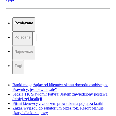
Powiązane
Polecane
Najnowsze
Tagi
Banki mogą żądać od klientów skanu dowodu osobistego.
Prawnicy: jest pewne „ale”
Sędzia TK Sławomir Patyra: Jestem zawiedziony postawą
dzisiejszej koalicji
Pijani kierowcy z zakazem prowadzenia pójdą za kratki
Zakaz wyjazdu do sanatorium przez rok. Resort planuje
„kary” dla kuracjuszy