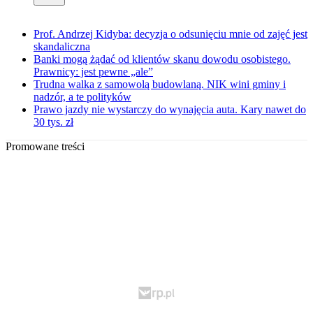
Prof. Andrzej Kidyba: decyzja o odsunięciu mnie od zajęć jest
skandaliczna
Banki mogą żądać od klientów skanu dowodu osobistego.
Prawnicy: jest pewne „ale”
Trudna walka z samowolą budowlaną. NIK wini gminy i
nadzór, a te polityków
Prawo jazdy nie wystarczy do wynajęcia auta. Kary nawet do
30 tys. zł
Promowane treści