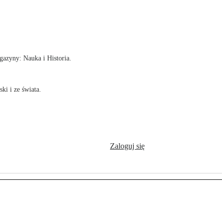
!
azyny: Nauka i Historia.
ki i ze świata.
Zaloguj się