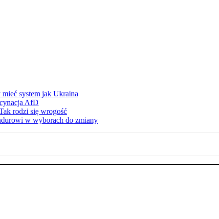
 mieć system jak Ukraina
scynacja AfD
Tak rodzi się wrogość
ndurowi w wyborach do zmiany