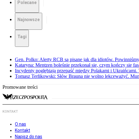
Polecane
Najnowsze
Tagi
Gen. Polko: Alerty RCB są pisane jak dla idiotów. Powinniśmy
Kataryna: Mentzen boleśnie przekonał się, czym kończy się fa
Incydenty pogłębiają przepaść między Polakami i Ukraińcami. 
Tomasz Terlikowski: Słów Brauna nie wolno lekceważyć. Mu
Promowane treści
KONTAKT
O nas
Kontakt
Napisz do nas