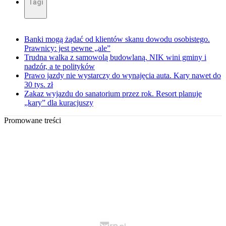
Tagi
Banki mogą żądać od klientów skanu dowodu osobistego.
Prawnicy: jest pewne „ale”
Trudna walka z samowolą budowlaną. NIK wini gminy i
nadzór, a te polityków
Prawo jazdy nie wystarczy do wynajęcia auta. Kary nawet do
30 tys. zł
Zakaz wyjazdu do sanatorium przez rok. Resort planuje
„kary” dla kuracjuszy
Promowane treści