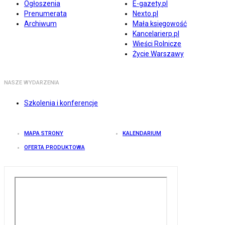
Ogłoszenia
E-gazety.pl
Prenumerata
Nexto.pl
Archiwum
Mała księgowość
Kancelarierp.pl
Wieści Rolnicze
Życie Warszawy
NASZE WYDARZENIA
Szkolenia i konferencje
MAPA STRONY
KALENDARIUM
OFERTA PRODUKTOWA