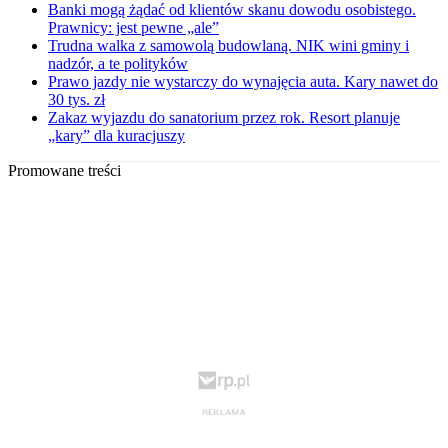
Banki mogą żądać od klientów skanu dowodu osobistego.
Prawnicy: jest pewne „ale”
Trudna walka z samowolą budowlaną. NIK wini gminy i
nadzór, a te polityków
Prawo jazdy nie wystarczy do wynajęcia auta. Kary nawet do
30 tys. zł
Zakaz wyjazdu do sanatorium przez rok. Resort planuje
„kary” dla kuracjuszy
Promowane treści