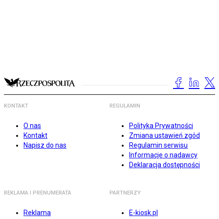
KONTAKT
REGULAMIN
O nas
Polityka Prywatności
Kontakt
Zmiana ustawień zgód
Napisz do nas
Regulamin serwisu
Informacje o nadawcy
Deklaracja dostępności
REKLAMA I PRENUMERATA
PARTNERZY
Reklama
E-kiosk.pl