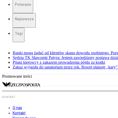
Polecane
Najnowsze
Tagi
Banki mogą żądać od klientów skanu dowodu osobistego. Praw
Sędzia TK Sławomir Patyra: Jestem zawiedziony postawą dzisiej
Pijani kierowcy z zakazem prowadzenia pójdą za kratki
Zakaz wyjazdu do sanatorium przez rok. Resort planuje „kary”
Promowane treści
KONTAKT
O nas
Kontakt