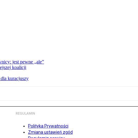
nicy: jest pewne „ale”
szej koalicji
 dla kuracjuszy
REGULAMIN
Polityka Prywatności
Zmiana ustawień zgód