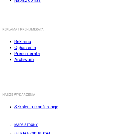
Napisz do nas
REKLAMA I PRENUMERATA
Reklama
Ogłoszenia
Prenumerata
Archiwum
NASZE WYDARZENIA
Szkolenia i konferencje
MAPA STRONY
OFERTA PRODUKTOWA