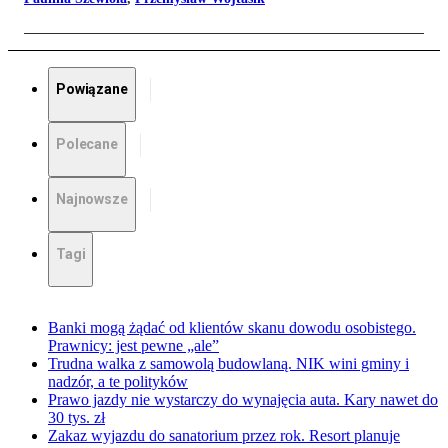
Powiązane
Polecane
Najnowsze
Tagi
Banki mogą żądać od klientów skanu dowodu osobistego.
Prawnicy: jest pewne „ale”
Trudna walka z samowolą budowlaną. NIK wini gminy i
nadzór, a te polityków
Prawo jazdy nie wystarczy do wynajęcia auta. Kary nawet do
30 tys. zł
Zakaz wyjazdu do sanatorium przez rok. Resort planuje