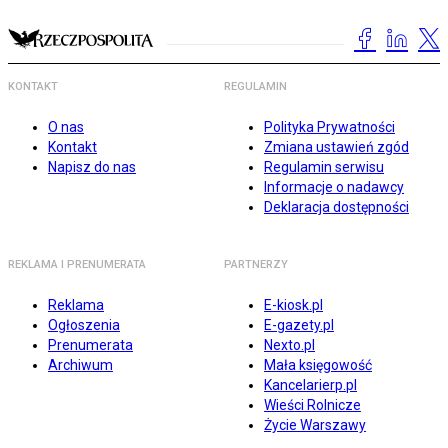
KONTAKT
REGULAMIN
O nas
Polityka Prywatności
Kontakt
Zmiana ustawień zgód
Napisz do nas
Regulamin serwisu
Informacje o nadawcy
Deklaracja dostępności
REKLAMA I PRENUMERATA
PARTNERZY
Reklama
E-kiosk.pl
Ogłoszenia
E-gazety.pl
Prenumerata
Nexto.pl
Archiwum
Mała księgowość
Kancelarierp.pl
Wieści Rolnicze
Życie Warszawy