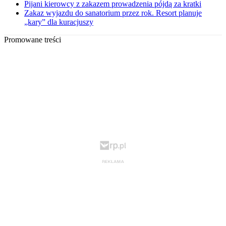
Pijani kierowcy z zakazem prowadzenia pójdą za kratki
Zakaz wyjazdu do sanatorium przez rok. Resort planuje
„kary” dla kuracjuszy
Promowane treści