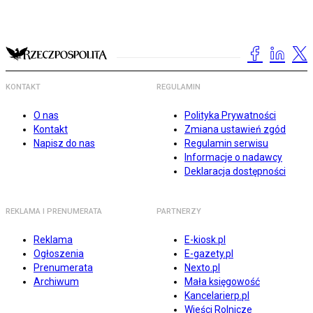
KONTAKT
REGULAMIN
O nas
Polityka Prywatności
Kontakt
Zmiana ustawień zgód
Napisz do nas
Regulamin serwisu
Informacje o nadawcy
Deklaracja dostępności
REKLAMA I PRENUMERATA
PARTNERZY
Reklama
E-kiosk.pl
Ogłoszenia
E-gazety.pl
Prenumerata
Nexto.pl
Archiwum
Mała księgowość
Kancelarierp.pl
Wieści Rolnicze