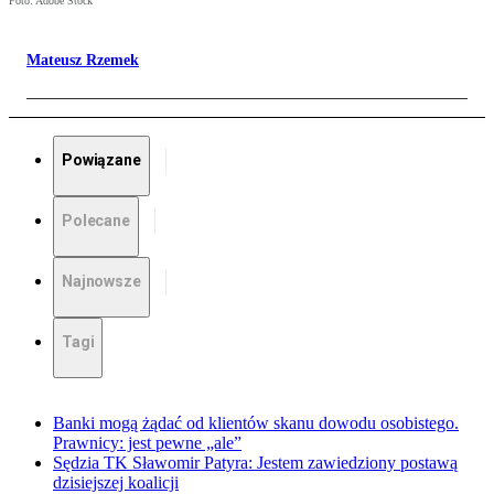
Foto: Adobe Stock
Mateusz Rzemek
Powiązane
Polecane
Najnowsze
Tagi
Banki mogą żądać od klientów skanu dowodu osobistego.
Prawnicy: jest pewne „ale”
Sędzia TK Sławomir Patyra: Jestem zawiedziony postawą
dzisiejszej koalicji