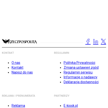
KONTAKT
REGULAMIN
O nas
Polityka Prywatności
Kontakt
Zmiana ustawień zgód
Napisz do nas
Regulamin serwisu
Informacje o nadawcy
Deklaracja dostępności
REKLAMA I PRENUMERATA
PARTNERZY
Reklama
E-kiosk.pl