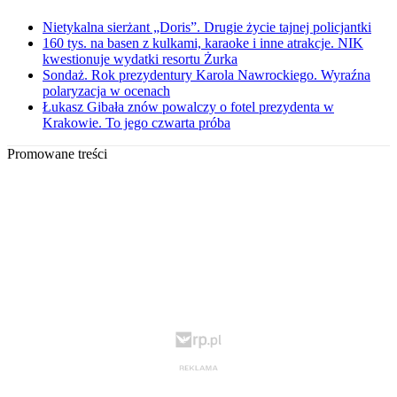
Nietykalna sierżant „Doris”. Drugie życie tajnej policjantki
160 tys. na basen z kulkami, karaoke i inne atrakcje. NIK
kwestionuje wydatki resortu Żurka
Sondaż. Rok prezydentury Karola Nawrockiego. Wyraźna
polaryzacja w ocenach
Łukasz Gibała znów powalczy o fotel prezydenta w
Krakowie. To jego czwarta próba
Promowane treści