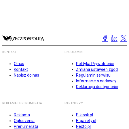
KONTAKT
REGULAMIN
O nas
Polityka Prywatności
Kontakt
Zmiana ustawień zgód
Napisz do nas
Regulamin serwisu
Informacje o nadawcy
Deklaracja dostępności
REKLAMA I PRENUMERATA
PARTNERZY
Reklama
E-kiosk.pl
Ogłoszenia
E-gazety.pl
Prenumerata
Nexto.pl