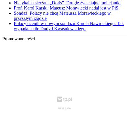
Nietykalna sierżant „Doris”. Drugie życie tajnej policjantki
Prof. Karol Karski: Mateusz Morawiecki nadal jest w PiS
Sondaż: Polacy nie chcą Mateusza Morawieckiego w
przyszłym rządzie
Polacy ocenili w nowym sondażu Karola Nawrockiego. Tak
wypada na tle Dudy i Kwaśniewskiego
Promowane treści