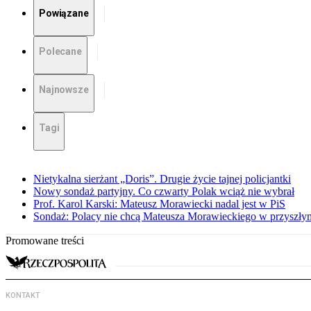
Powiązane
Polecane
Najnowsze
Tagi
Nietykalna sierżant „Doris”. Drugie życie tajnej policjantki
Nowy sondaż partyjny. Co czwarty Polak wciąż nie wybrał
Prof. Karol Karski: Mateusz Morawiecki nadal jest w PiS
Sondaż: Polacy nie chcą Mateusza Morawieckiego w przyszłym
Promowane treści
KONTAKT