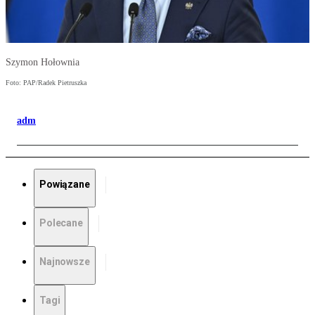
Szymon Hołownia
Foto: PAP/Radek Pietruszka
adm
Powiązane
Polecane
Najnowsze
Tagi