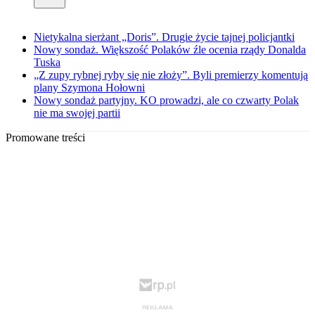
Nietykalna sierżant „Doris”. Drugie życie tajnej policjantki
Nowy sondaż. Większość Polaków źle ocenia rządy Donalda
Tuska
„Z zupy rybnej ryby się nie złoży”. Byli premierzy komentują
plany Szymona Hołowni
Nowy sondaż partyjny. KO prowadzi, ale co czwarty Polak
nie ma swojej partii
Promowane treści