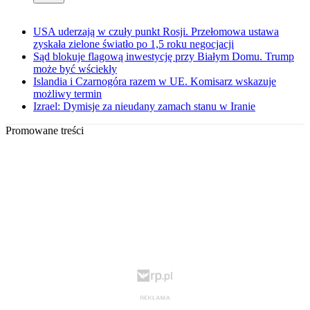
USA uderzają w czuły punkt Rosji. Przełomowa ustawa
zyskała zielone światło po 1,5 roku negocjacji
Sąd blokuje flagową inwestycję przy Białym Domu. Trump
może być wściekły
Islandia i Czarnogóra razem w UE. Komisarz wskazuje
możliwy termin
Izrael: Dymisje za nieudany zamach stanu w Iranie
Promowane treści