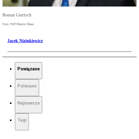
Roman Giertych
Foto: PAP/Marcin Obara
Jacek Nizinkiewicz
Powiązane
Polecane
Najnowsze
Tagi