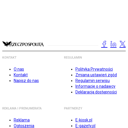
KONTAKT
REGULAMIN
O nas
Polityka Prywatności
Kontakt
Zmiana ustawień zgód
Napisz do nas
Regulamin serwisu
Informacje o nadawcy
Deklaracja dostępności
REKLAMA I PRENUMERATA
PARTNERZY
Reklama
E-kiosk.pl
Ogłoszenia
E-gazety.pl