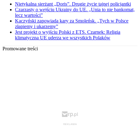
Nietykalna sierżant „Doris”. Drugie życie tajnej policjantki
Czarzasty o wejściu Ukrainy do UE. „Unia to nie bankomat,
lecz wartości”
Kaczyński zapowiada kary za Smoleńsk. „Tych w Polsce
złapiemy i ukarzemy”
Jest projekt o wyjściu Polski z ETS. Czarnek: Religia
klimatyczna UE uderza we wszystkich Polaków
Promowane treści