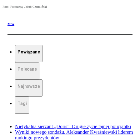
Foto: Fotorzepa, Jakub Czermiński
zew
Powiązane
Polecane
Najnowsze
Tagi
Nietykalna sierżant „Doris”. Drugie życie tajnej policjantki
Wyniki nowego sondażu. Aleksander Kwaśniewski liderem
rankingu prezydentów