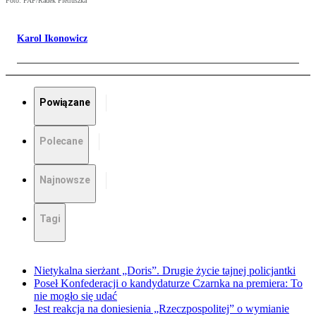
Foto: PAP/Radek Pietruszka
Karol Ikonowicz
Powiązane
Polecane
Najnowsze
Tagi
Nietykalna sierżant „Doris”. Drugie życie tajnej policjantki
Poseł Konfederacji o kandydaturze Czarnka na premiera: To
nie mogło się udać
Jest reakcja na doniesienia „Rzeczpospolitej” o wymianie