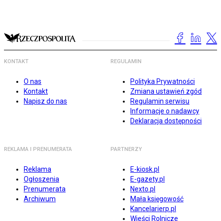
KONTAKT
REGULAMIN
O nas
Polityka Prywatności
Kontakt
Zmiana ustawień zgód
Napisz do nas
Regulamin serwisu
Informacje o nadawcy
Deklaracja dostępności
REKLAMA I PRENUMERATA
PARTNERZY
Reklama
E-kiosk.pl
Ogłoszenia
E-gazety.pl
Prenumerata
Nexto.pl
Archiwum
Mała księgowość
Kancelarierp.pl
Wieści Rolnicze