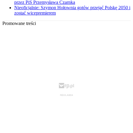
przez PiS Przemysława Czarnka
Nieoficjalnie: Szymon Hołownia gotów przejąć Polskę 2050 i
zostać wicepremierem
Promowane treści