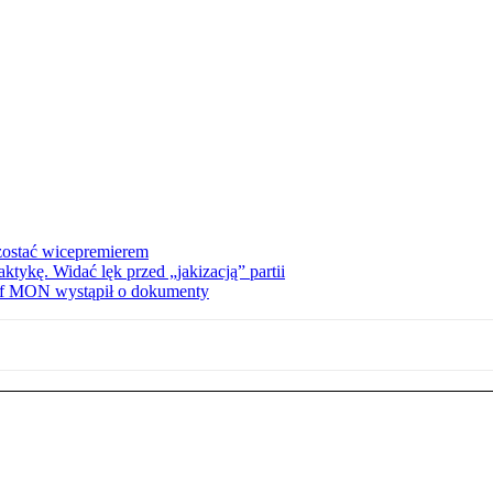
zostać wicepremierem
tykę. Widać lęk przed „jakizacją” partii
zef MON wystąpił o dokumenty