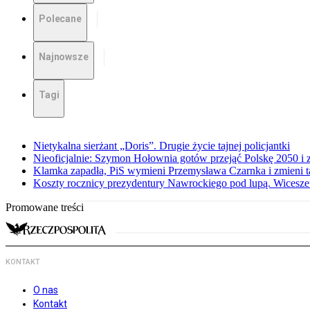
Polecane
Najnowsze
Tagi
Nietykalna sierżant „Doris”. Drugie życie tajnej policjantki
Nieoficjalnie: Szymon Hołownia gotów przejąć Polskę 2050 i 
Klamka zapadła, PiS wymieni Przemysława Czarnka i zmieni tak
Koszty rocznicy prezydentury Nawrockiego pod lupą. Wices
Promowane treści
KONTAKT
O nas
Kontakt