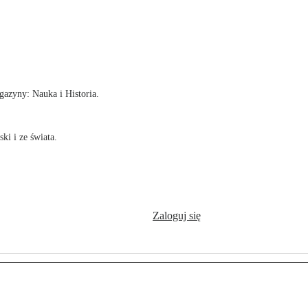
!
azyny: Nauka i Historia.
ki i ze świata.
Zaloguj się