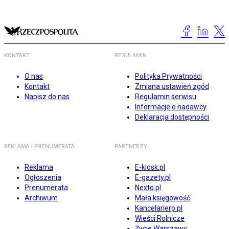
KONTAKT
REGULAMIN
O nas
Polityka Prywatności
Kontakt
Zmiana ustawień zgód
Napisz do nas
Regulamin serwisu
Informacje o nadawcy
Deklaracja dostępności
REKLAMA I PRENUMERATA
PARTNERZY
Reklama
E-kiosk.pl
Ogłoszenia
E-gazety.pl
Prenumerata
Nexto.pl
Archiwum
Mała księgowość
Kancelarierp.pl
Wieści Rolnicze
Życie Warszawy