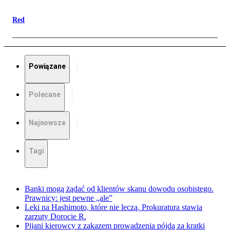
Red
Powiązane
Polecane
Najnowsze
Tagi
Banki mogą żądać od klientów skanu dowodu osobistego.
Prawnicy: jest pewne „ale”
Leki na Hashimoto, które nie leczą. Prokuratura stawia
zarzuty Dorocie R.
Pijani kierowcy z zakazem prowadzenia pójdą za kratki