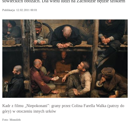
sowieckich obozach. Dla wielu ludzi na Zachodzie będzie szokiem
Publikacja:
12.02.2011 00:01
Kadr z filmu „Niepokonani”: grany przez Colina Farella Walka (patrzy do
góry) w otoczeniu innych urków
Foto: Monolith