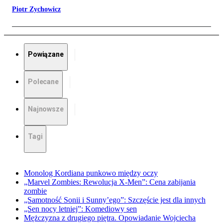
Piotr Zychowicz
Powiązane
Polecane
Najnowsze
Tagi
Monolog Kordiana punkowo między oczy
„Marvel Zombies: Rewolucja X-Men”: Cena zabijania
zombie
„Samotność Sonii i Sunny’ego”: Szczęście jest dla innych
„Sen nocy letniej”: Komediowy sen
Mężczyzna z drugiego piętra. Opowiadanie Wojciecha