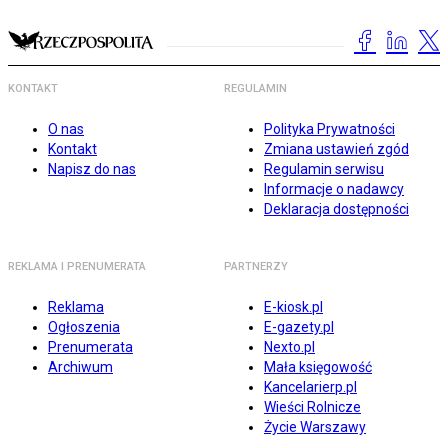
KONTAKT
REGULAMIN
O nas
Polityka Prywatności
Kontakt
Zmiana ustawień zgód
Napisz do nas
Regulamin serwisu
Informacje o nadawcy
Deklaracja dostępności
REKLAMA I PRENUMERATA
PARTNERZY
Reklama
E-kiosk.pl
Ogłoszenia
E-gazety.pl
Prenumerata
Nexto.pl
Archiwum
Mała księgowość
Kancelarierp.pl
Wieści Rolnicze
Życie Warszawy