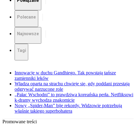
Powiązane
Polecane
Najnowsze
Tagi
Innowacje w duchu Gandhiego. Tak powstają tańsze
zamienniki leków
Władza oparta na strachu chwieje się, gdy poddani przestają
odgrywać narzucone role
„Pałac Wschodni” to prawdziwa koreańska perła. Netfliksowi
k-dramy wychodzą znakomicie
Nowy „Spider-Man” bije rekordy. Widzowie potrzebują
właśnie takiego superbohatera
Promowane treści