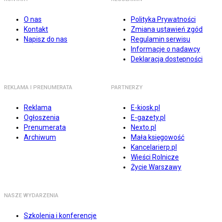
O nas
Polityka Prywatności
Kontakt
Zmiana ustawień zgód
Napisz do nas
Regulamin serwisu
Informacje o nadawcy
Deklaracja dostępności
REKLAMA I PRENUMERATA
PARTNERZY
Reklama
E-kiosk.pl
Ogłoszenia
E-gazety.pl
Prenumerata
Nexto.pl
Archiwum
Mała księgowość
Kancelarierp.pl
Wieści Rolnicze
Życie Warszawy
NASZE WYDARZENIA
Szkolenia i konferencje