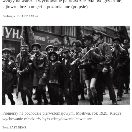
wzięły na warsztat wychowanie patriotyczne. Ma być grzecznie,
lajtowo i bez pamięci. I pozamiatane (po psie).
Publikacja:
15.11.2013 13:24
Pionierzy na pochodzie pierwszomajowym, Moskwa, rok 1929. Kiedyś
wychowanie młodzieży było zdecydowanie łatwiejsze
Foto: EAST NEWS