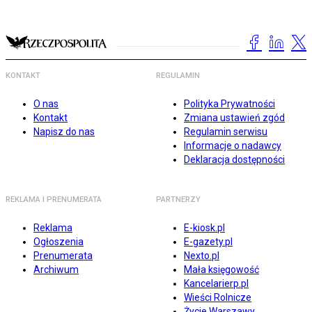
KONTAKT
REGULAMIN
O nas
Polityka Prywatności
Kontakt
Zmiana ustawień zgód
Napisz do nas
Regulamin serwisu
Informacje o nadawcy
Deklaracja dostępności
REKLAMA I PRENUMERATA
PARTNERZY
Reklama
E-kiosk.pl
Ogłoszenia
E-gazety.pl
Prenumerata
Nexto.pl
Archiwum
Mała księgowość
Kancelarierp.pl
Wieści Rolnicze
Życie Warszawy