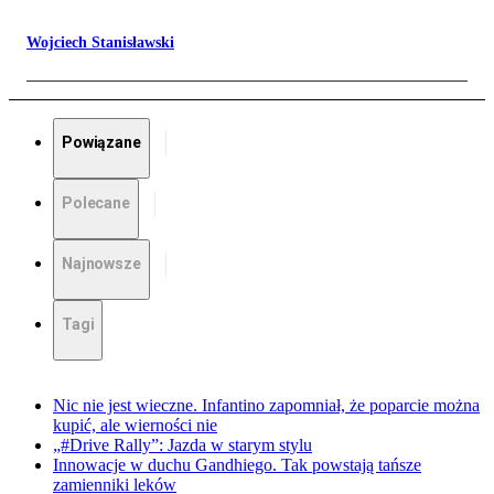
Wojciech Stanisławski
Powiązane
Polecane
Najnowsze
Tagi
Nic nie jest wieczne. Infantino zapomniał, że poparcie można
kupić, ale wierności nie
„#Drive Rally”: Jazda w starym stylu
Innowacje w duchu Gandhiego. Tak powstają tańsze
zamienniki leków