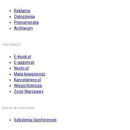
Reklama
Ogłoszenia
Prenumerata
Archiwum
PARTNERZY
E-kiosk.pl
E-gazety.pl
Nexto.pl
Mała księgowość
Kancelarierp.pl
Wieści Rolnicze
Życie Warszawy
NASZE WYDARZENIA
Szkolenia i konferencje