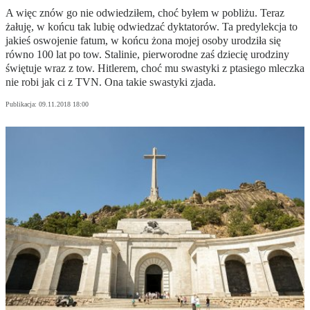
A więc znów go nie odwiedziłem, choć byłem w pobliżu. Teraz
żałuję, w końcu tak lubię odwiedzać dyktatorów. Ta predylekcja to
jakieś oswojenie fatum, w końcu żona mojej osoby urodziła się
równo 100 lat po tow. Stalinie, pierworodne zaś dziecię urodziny
świętuje wraz z tow. Hitlerem, choć mu swastyki z ptasiego mleczka
nie robi jak ci z TVN. Ona takie swastyki zjada.
Publikacja:
09.11.2018 18:00