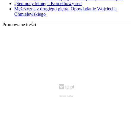
„Sen nocy letniej”: Komediowy sen
Mężczyzna z drugiego piętra. Opowiadanie Wojciecha
Chmielewskiego
Promowane treści