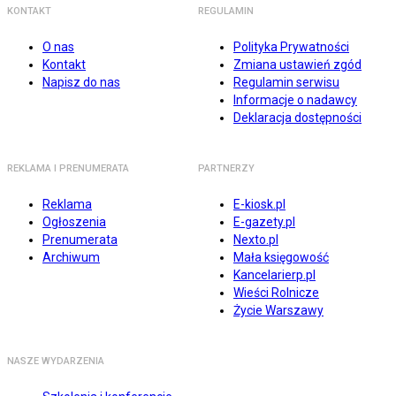
KONTAKT
REGULAMIN
O nas
Polityka Prywatności
Kontakt
Zmiana ustawień zgód
Napisz do nas
Regulamin serwisu
Informacje o nadawcy
Deklaracja dostępności
REKLAMA I PRENUMERATA
PARTNERZY
Reklama
E-kiosk.pl
Ogłoszenia
E-gazety.pl
Prenumerata
Nexto.pl
Archiwum
Mała księgowość
Kancelarierp.pl
Wieści Rolnicze
Życie Warszawy
NASZE WYDARZENIA