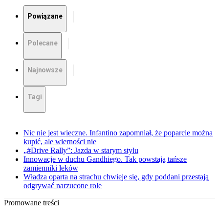
Powiązane
Polecane
Najnowsze
Tagi
Nic nie jest wieczne. Infantino zapomniał, że poparcie można
kupić, ale wierności nie
„#Drive Rally”: Jazda w starym stylu
Innowacje w duchu Gandhiego. Tak powstają tańsze
zamienniki leków
Władza oparta na strachu chwieje się, gdy poddani przestają
odgrywać narzucone role
Promowane treści