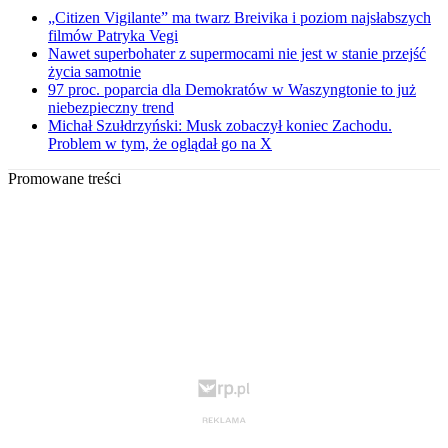
„Citizen Vigilante” ma twarz Breivika i poziom najsłabszych
filmów Patryka Vegi
Nawet superbohater z supermocami nie jest w stanie przejść
życia samotnie
97 proc. poparcia dla Demokratów w Waszyngtonie to już
niebezpieczny trend
Michał Szułdrzyński: Musk zobaczył koniec Zachodu.
Problem w tym, że oglądał go na X
Promowane treści