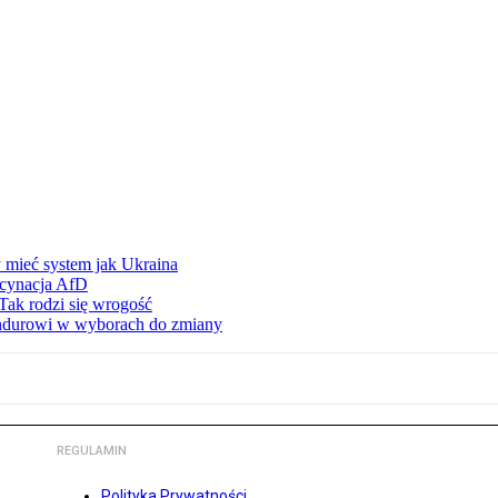
 mieć system jak Ukraina
scynacja AfD
Tak rodzi się wrogość
ndurowi w wyborach do zmiany
REGULAMIN
Polityka Prywatności