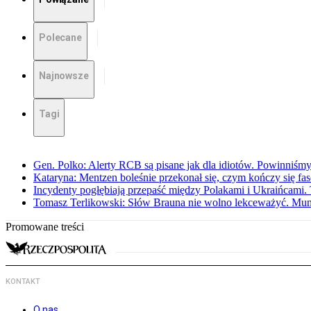
Polecane
Najnowsze
Tagi
Gen. Polko: Alerty RCB są pisane jak dla idiotów. Powinniśmy
Kataryna: Mentzen boleśnie przekonał się, czym kończy się fa
Incydenty pogłębiają przepaść między Polakami i Ukraińcami. 
Tomasz Terlikowski: Słów Brauna nie wolno lekceważyć. Mu
Promowane treści
KONTAKT
O nas