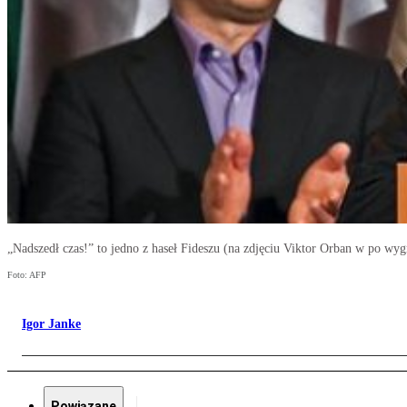
„Nadszedł czas!” to jedno z haseł Fideszu (na zdjęciu Viktor Orban w po wy
Foto: AFP
Igor Janke
Powiązane