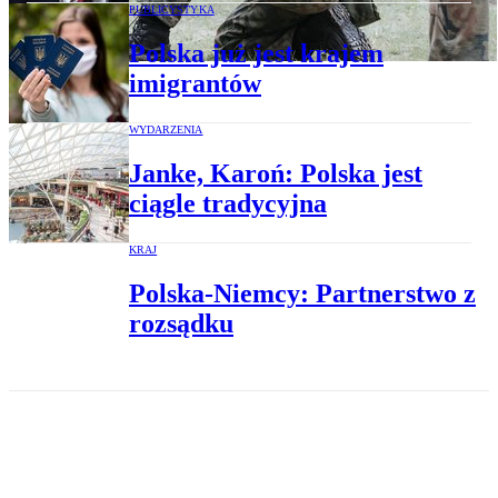
PUBLICYSTYKA
Polska już jest krajem
imigrantów
WYDARZENIA
Janke, Karoń: Polska jest
ciągle tradycyjna
KRAJ
Polska-Niemcy: Partnerstwo z
rozsądku