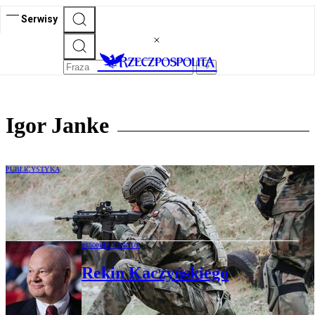
Serwisy
Igor Janke
PUBLICYSTYKA
Igor Janke: Polska Armia. Czas na
przyspieszenie
#1500PLUSMINUS
Rekin Kaczyńskiego