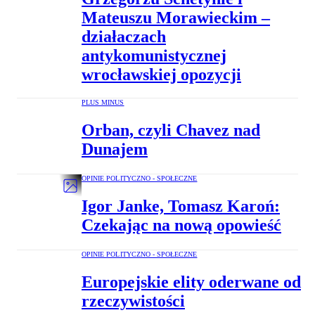
Mateuszu Morawieckim –
działaczach
antykomunistycznej
wrocławskiej opozycji
PLUS MINUS
Orban, czyli Chavez nad
Dunajem
OPINIE POLITYCZNO - SPOŁECZNE
Igor Janke, Tomasz Karoń:
Czekając na nową opowieść
OPINIE POLITYCZNO - SPOŁECZNE
Europejskie elity oderwane od
rzeczywistości