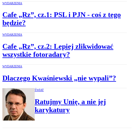
WYDARZENIA
Cafe „Rz”, cz.1: PSL i PJN - coś z tego
będzie?
WYDARZENIA
Cafe „Rz”, cz.2: Lepiej zlikwidować
wszystkie fotoradary?
WYDARZENIA
Dlaczego Kwaśniewski „nie wypali”?
ŚWIAT
Ratujmy Unię, a nie jej
karykatury