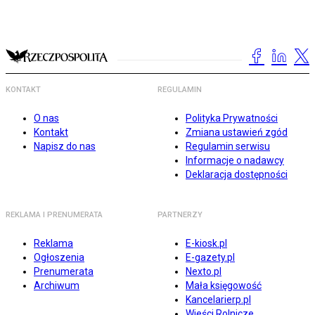
KONTAKT
REGULAMIN
O nas
Polityka Prywatności
Kontakt
Zmiana ustawień zgód
Napisz do nas
Regulamin serwisu
Informacje o nadawcy
Deklaracja dostępności
REKLAMA I PRENUMERATA
PARTNERZY
Reklama
E-kiosk.pl
Ogłoszenia
E-gazety.pl
Prenumerata
Nexto.pl
Archiwum
Mała księgowość
Kancelarierp.pl
Wieści Rolnicze