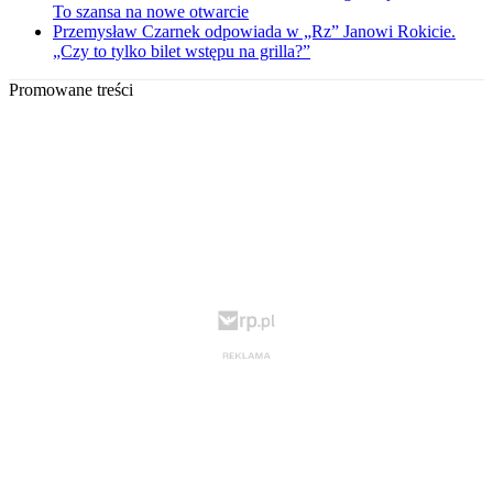
To szansa na nowe otwarcie
Przemysław Czarnek odpowiada w „Rz” Janowi Rokicie.
„Czy to tylko bilet wstępu na grilla?”
Promowane treści