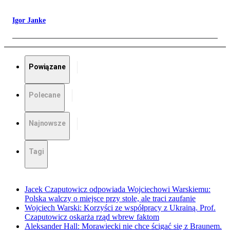
Igor Janke
Powiązane
Polecane
Najnowsze
Tagi
Jacek Czaputowicz odpowiada Wojciechowi Warskiemu:
Polska walczy o miejsce przy stole, ale traci zaufanie
Wojciech Warski: Korzyści ze współpracy z Ukrainą. Prof.
Czaputowicz oskarża rząd wbrew faktom
Aleksander Hall: Morawiecki nie chce ścigać się z Braunem.