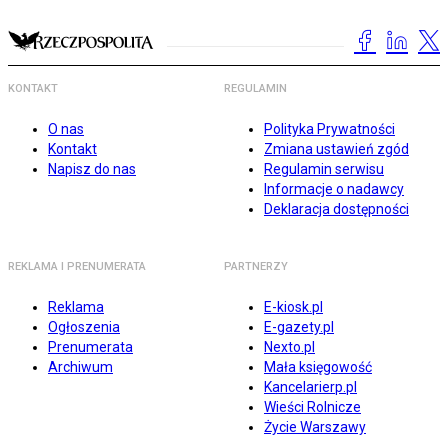
KONTAKT
REGULAMIN
O nas
Polityka Prywatności
Kontakt
Zmiana ustawień zgód
Napisz do nas
Regulamin serwisu
Informacje o nadawcy
Deklaracja dostępności
REKLAMA I PRENUMERATA
PARTNERZY
Reklama
E-kiosk.pl
Ogłoszenia
E-gazety.pl
Prenumerata
Nexto.pl
Archiwum
Mała księgowość
Kancelarierp.pl
Wieści Rolnicze
Życie Warszawy