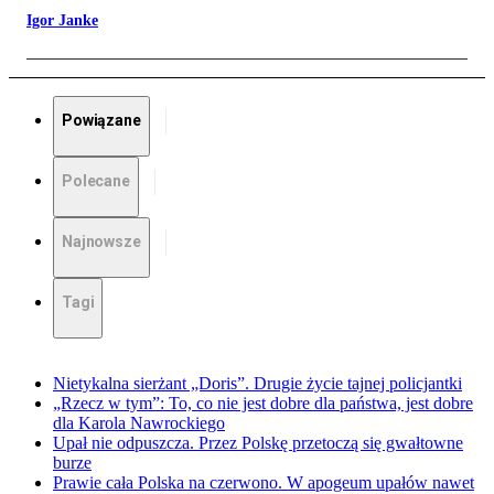
Igor Janke
Powiązane
Polecane
Najnowsze
Tagi
Nietykalna sierżant „Doris”. Drugie życie tajnej policjantki
„Rzecz w tym”: To, co nie jest dobre dla państwa, jest dobre
dla Karola Nawrockiego
Upał nie odpuszcza. Przez Polskę przetoczą się gwałtowne
burze
Prawie cała Polska na czerwono. W apogeum upałów nawet