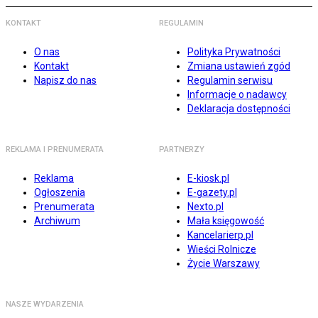
KONTAKT
REGULAMIN
O nas
Polityka Prywatności
Kontakt
Zmiana ustawień zgód
Napisz do nas
Regulamin serwisu
Informacje o nadawcy
Deklaracja dostępności
REKLAMA I PRENUMERATA
PARTNERZY
Reklama
E-kiosk.pl
Ogłoszenia
E-gazety.pl
Prenumerata
Nexto.pl
Archiwum
Mała księgowość
Kancelarierp.pl
Wieści Rolnicze
Życie Warszawy
NASZE WYDARZENIA