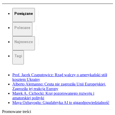
Powiązane
Polecane
Najnowsze
Tagi
Prof. Jacek Czaputowicz: Rząd walczy o amerykański stół
kosztem Ukrainy
Alberto Alemanno: Ceuta nie zagroziła Unii Europejskiej.
Zagroziła jej reakcja Europy
Marek A. Cichocki: Kraj pozorowanego rozwoju i
amatorskiej polityki
Maya Ozbayoglu: Gigafabryka AI to gigaodpowiedzialność
Promowane treści