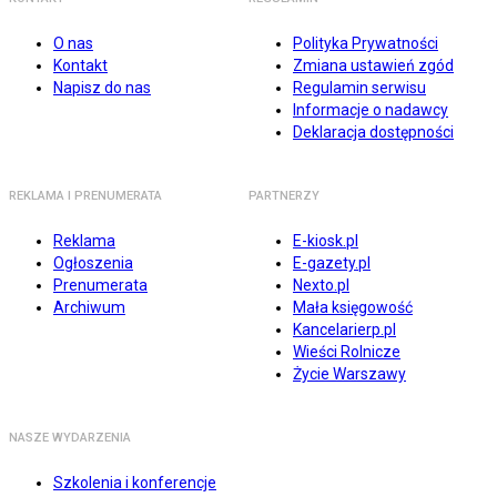
O nas
Polityka Prywatności
Kontakt
Zmiana ustawień zgód
Napisz do nas
Regulamin serwisu
Informacje o nadawcy
Deklaracja dostępności
REKLAMA I PRENUMERATA
PARTNERZY
Reklama
E-kiosk.pl
Ogłoszenia
E-gazety.pl
Prenumerata
Nexto.pl
Archiwum
Mała księgowość
Kancelarierp.pl
Wieści Rolnicze
Życie Warszawy
NASZE WYDARZENIA
Szkolenia i konferencje