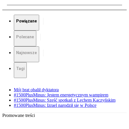
Powiązane
Polecane
Najnowsze
Tagi
Mój brat obalił dyktatora
#1500PlusMinus: Jestem energetycznym wampirem
#1500PlusMinus: Sześć spotkań z Lechem Kaczyńskim
#1500PlusMinus: Izrael narodził się w Polsce
Promowane treści