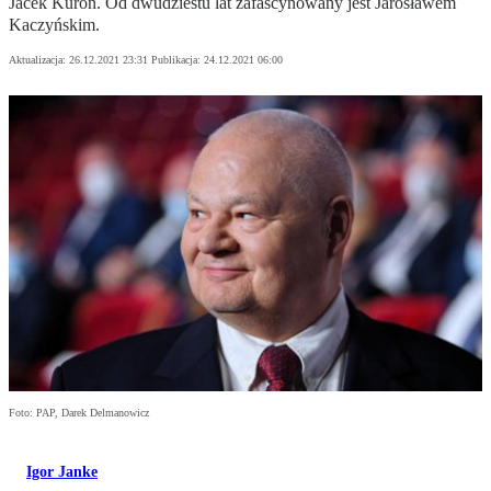
Jacek Kuroń. Od dwudziestu lat zafascynowany jest Jarosławem
Kaczyńskim.
Aktualizacja:
26.12.2021 23:31
Publikacja:
24.12.2021 06:00
Foto: PAP, Darek Delmanowicz
Igor Janke