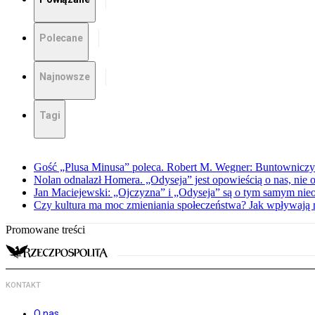
Polecane
Najnowsze
Tagi
Gość „Plusa Minusa” poleca. Robert M. Wegner: Buntowniczy r
Nolan odnalazł Homera. „Odyseja” jest opowieścią o nas, nie o
Jan Maciejewski: „Ojczyzna” i „Odyseja” są o tym samym nie
Czy kultura ma moc zmieniania społeczeństwa? Jak wpływają na
Promowane treści
KONTAKT
O nas