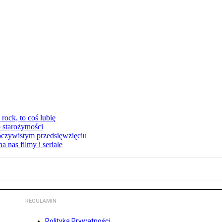
ock, to coś lubię
 starożytności
oczywistym przedsięwzięciu
 nas filmy i seriale
REGULAMIN
Polityka Prywatności