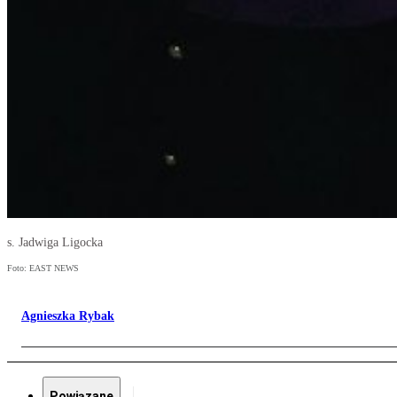
s. Jadwiga Ligocka
Foto: EAST NEWS
Agnieszka Rybak
Powiązane