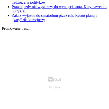
nadzór, a te polityków
Prawo jazdy nie wystarczy do wynajęcia auta. Kary nawet do
30 tys. zł
Zakaz wyjazdu do sanatorium przez rok. Resort planuje
„kary” dla kuracjuszy
Promowane treści