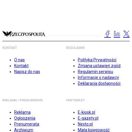
KONTAKT
REGULAMIN
O nas
Polityka Prywatności
Kontakt
Zmiana ustawień zgód
Napisz do nas
Regulamin serwisu
Informacje o nadawcy
Deklaracja dostępności
REKLAMA I PRENUMERATA
PARTNERZY
Reklama
E-kiosk.pl
Ogłoszenia
E-gazety.pl
Prenumerata
Nexto.pl
Archiwum
Mała księgowość