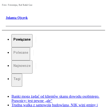
Foto: Fotorzepa, Raf Rafał Guz
Jolanta Ojczyk
Powiązane
Polecane
Najnowsze
Tagi
Banki mogą żądać od klientów skanu dowodu osobistego.
Prawnicy: jest pewne „ale”
Trudna walka z samowolą budowlaną. NIK wini gminy i