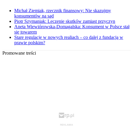
Michał Ziemiak, rzecznik finansowy: Nie skazujmy
konsumentów na sąd
Piotr Szymaniak: Leczenie skutków zamiast przyczyn
Aneta Wiewiórowska-Domagalska: Konsument w Polsce stał
się towarem
Stare regulacje w nowych realiach – co dalej z fundacją w
prawie polskim?
Promowane treści