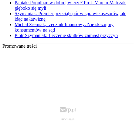
Pantak: Populizm w dobrej wierze? Prof. Marcin Matczak
głęboko się myli
Szymaniak: Premier przeciął spór w sprawie asesorów, ale
idąc na łatwiznę
Michał Ziemiak, rzecznik finansowy: Nie skazujmy
konsumentów na sąd
Piotr Szymaniak: Leczenie skutków zamiast przyczyn
Promowane treści