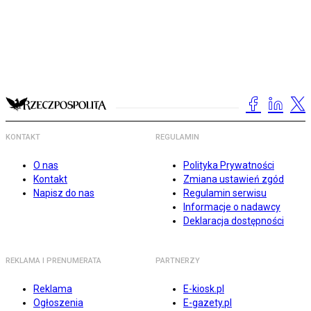
KONTAKT
REGULAMIN
O nas
Polityka Prywatności
Kontakt
Zmiana ustawień zgód
Napisz do nas
Regulamin serwisu
Informacje o nadawcy
Deklaracja dostępności
REKLAMA I PRENUMERATA
PARTNERZY
Reklama
E-kiosk.pl
Ogłoszenia
E-gazety.pl