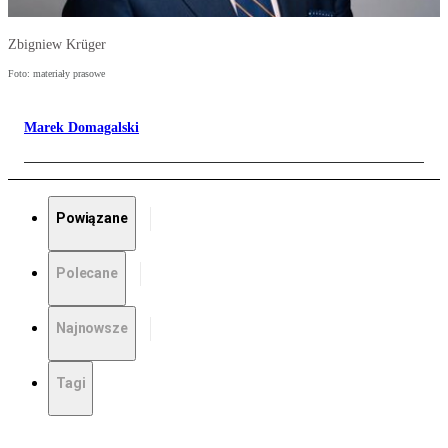
Zbigniew Krüger
Foto: materiały prasowe
Marek Domagalski
Powiązane
Polecane
Najnowsze
Tagi