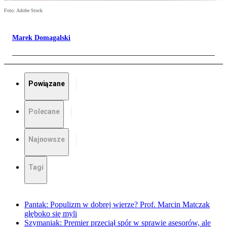
Foto: Adobe Stock
Marek Domagalski
Powiązane
Polecane
Najnowsze
Tagi
Pantak: Populizm w dobrej wierze? Prof. Marcin Matczak
głęboko się myli
Szymaniak: Premier przeciął spór w sprawie asesorów, ale