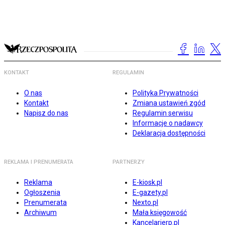
KONTAKT
REGULAMIN
O nas
Polityka Prywatności
Kontakt
Zmiana ustawień zgód
Napisz do nas
Regulamin serwisu
Informacje o nadawcy
Deklaracja dostępności
REKLAMA I PRENUMERATA
PARTNERZY
Reklama
E-kiosk.pl
Ogłoszenia
E-gazety.pl
Prenumerata
Nexto.pl
Archiwum
Mała księgowość
Kancelarierp.pl