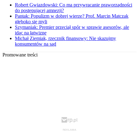
Robert Gwiazdowski: Co ma przywracanie praworządności
do postępującej amnezji?
Pantak: Populizm w dobrej wierze? Prof. Marcin Matczak
głęboko się myli
Szymaniak: Premier przeciął spór w sprawie asesorów, ale
idąc na łatwiznę
Michał Ziemiak, rzecznik finansowy: Nie skazujmy
konsumentów na sąd
Promowane treści