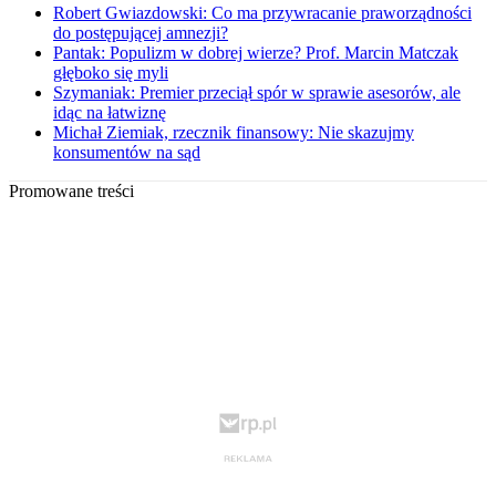
Robert Gwiazdowski: Co ma przywracanie praworządności
do postępującej amnezji?
Pantak: Populizm w dobrej wierze? Prof. Marcin Matczak
głęboko się myli
Szymaniak: Premier przeciął spór w sprawie asesorów, ale
idąc na łatwiznę
Michał Ziemiak, rzecznik finansowy: Nie skazujmy
konsumentów na sąd
Promowane treści