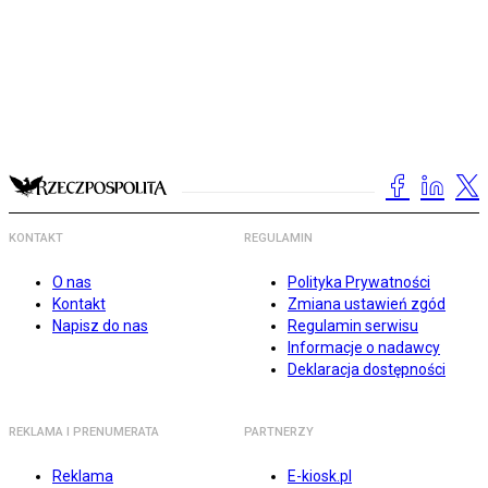
KONTAKT
REGULAMIN
O nas
Polityka Prywatności
Kontakt
Zmiana ustawień zgód
Napisz do nas
Regulamin serwisu
Informacje o nadawcy
Deklaracja dostępności
REKLAMA I PRENUMERATA
PARTNERZY
Reklama
E-kiosk.pl