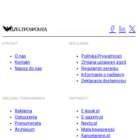
KONTAKT
REGULAMIN
O nas
Polityka Prywatności
Kontakt
Zmiana ustawień zgód
Napisz do nas
Regulamin serwisu
Informacje o nadawcy
Deklaracja dostępności
REKLAMA I PRENUMERATA
PARTNERZY
Reklama
E-kiosk.pl
Ogłoszenia
E-gazety.pl
Prenumerata
Nexto.pl
Archiwum
Mała księgowość
Kancelarierp.pl