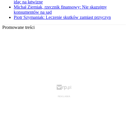
idąc na łatwiznę
Michał Ziemiak, rzecznik finansowy: Nie skazujmy
konsumentów na sąd
Piotr Szymaniak: Leczenie skutków zamiast przyczyn
Promowane treści