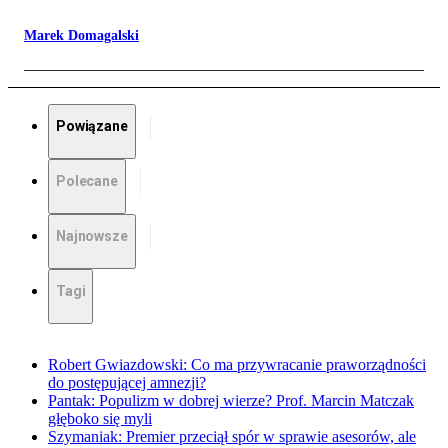
Marek Domagalski
Powiązane
Polecane
Najnowsze
Tagi
Robert Gwiazdowski: Co ma przywracanie praworządności
do postępującej amnezji?
Pantak: Populizm w dobrej wierze? Prof. Marcin Matczak
głęboko się myli
Szymaniak: Premier przeciął spór w sprawie asesorów, ale