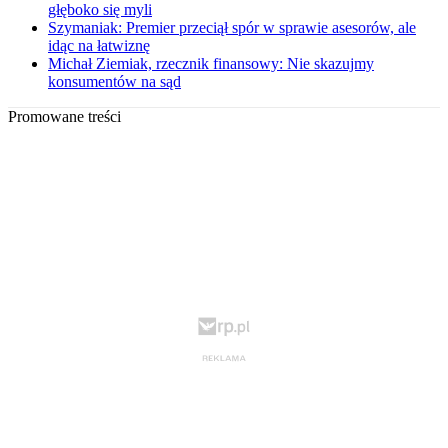
głęboko się myli
Szymaniak: Premier przeciął spór w sprawie asesorów, ale
idąc na łatwiznę
Michał Ziemiak, rzecznik finansowy: Nie skazujmy
konsumentów na sąd
Promowane treści