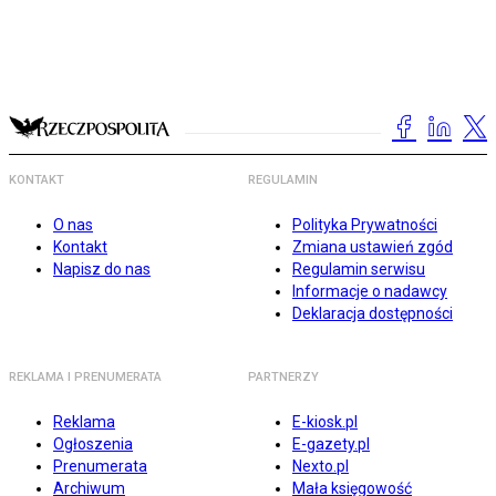
KONTAKT
REGULAMIN
O nas
Polityka Prywatności
Kontakt
Zmiana ustawień zgód
Napisz do nas
Regulamin serwisu
Informacje o nadawcy
Deklaracja dostępności
REKLAMA I PRENUMERATA
PARTNERZY
Reklama
E-kiosk.pl
Ogłoszenia
E-gazety.pl
Prenumerata
Nexto.pl
Archiwum
Mała księgowość